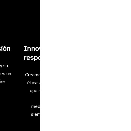
sión
Innovación
responsable
y su
 es un
Creamos soluciones tecnológicas
ier
éticas, sostenibles e inclusivas,
que respetan la privacidad, la
equidad social y el
medioambiente, integrando
siempre el diseño universal.