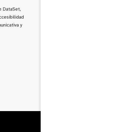
e DataSet,
ccesibilidad
unicativa y