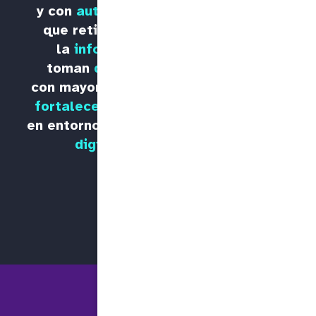
y con
autoconfianza
,
que retienen mejor
la
información
,
toman
decisiones
con mayor
seguridad
y
fortalecen
su
vínculo
en entornos y servicios
digitales
.