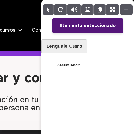
Contacto
Elemento seleccionado
cursos
Compañía
Lenguaje Claro
            Resumiendo...        
ar y comprender
ción en tu entorno digital,
persona en tiempo real.