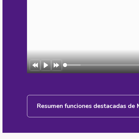
Rewind
Play
Forward
10s
10s
Resumen funciones destacadas de 